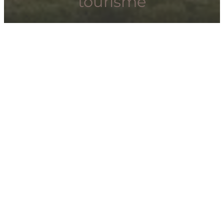
tourisme
L’achat d’un
terrain de camping à
proximité d’un haut lieu
touristique
offre une base solide
pour développer une
structure
attractive
. Attention toutefois : la
rareté
des terrains classés en zone
de loisirs et la
pression foncière
rendent ces projets complexes à
monter seul. Un bon
emplacement garantit du
passage, mais encore faut-il
créer
une
offre cohérente
avec les
attentes des visiteurs. Nos experts
vente de camping en France
peuvent vous accompagner pour