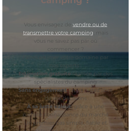
camping ?
Vous envisagez de
vendre ou de
transmettre votre camping
, mais
vous ne savez pas par où
commencer ?
Faites estimer votre domaine par
nos experts :
Estimation gratuite
réalisée par des
spécialistes du camping
Sans engagement
: vous restez libre
de vos décisions
À sa juste valeur
, grâce à une
parfaite connaissance du marché
Un premier pas simple, fiable et
sans contrainte pour envisager votre