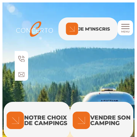
Aller
au
contenu
JE M’INSCRIS
NOTRE CHOIX
VENDRE SON
DE CAMPINGS
CAMPING