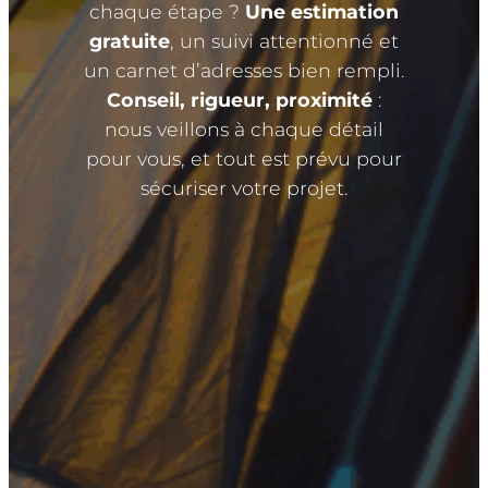
chaque étape ?
Une estimation
gratuite
, un suivi attentionné et
un carnet d’adresses bien rempli.
Conseil, rigueur, proximité
:
nous veillons à chaque détail
pour vous, et tout est prévu pour
sécuriser votre projet.
Le plus grand
choix de camping
à la vente
avec
664
références