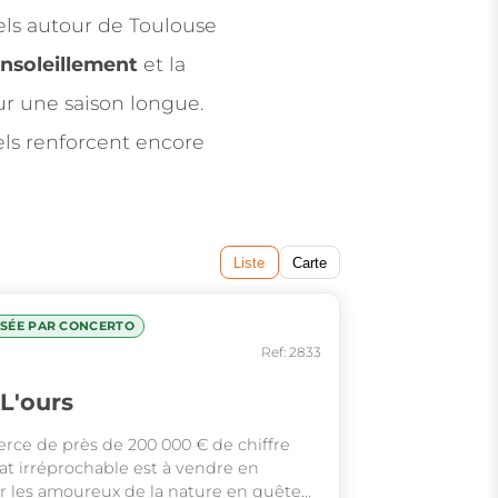
rels autour de Toulouse
nsoleillement
et la
ur une saison longue.
rels renforcent encore
Liste
Carte
ISÉE PAR CONCERTO
Ref: 2833
L'ours
ce de près de 200 000 € de chiffre
tat irréprochable est à vendre en
ur les amoureux de la nature en quête