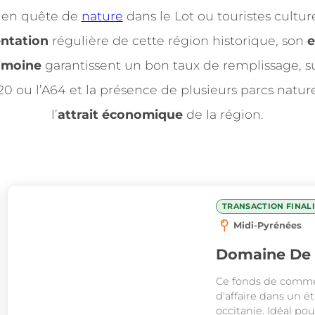
s en quête de
nature
dans le Lot ou touristes cultu
ntation
régulière de cette région historique, son
e
imoine
garantissent un bon taux de remplissage, s
’A20 ou l’A64 et la présence de plusieurs parcs natu
l’
attrait économique
de la région.
TRANSACTION FINAL
Midi-Pyrénées
Domaine De 
Ce fonds de commer
d'affaire dans un é
occitanie. Idéal po