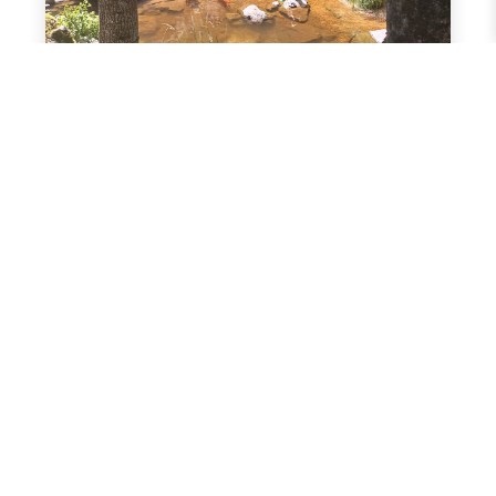
Ref: 2898
Languedoc-Roussillon
Haut-Languedoc, camping à
vendre
Camping familial à gérer en couple avec un
développement écoresponsable !
720 800 €