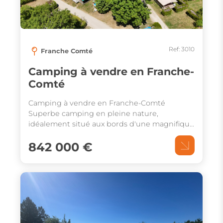
Ref: 3010
Franche Comté
Camping à vendre en Franche-
Comté
Camping à vendre en Franche-Comté
Superbe camping en pleine nature,
idéalement situé aux bords d'une magnifique
rivière. Locatifs, piscine, restaurant et de
842 000 €
vastes emplacements