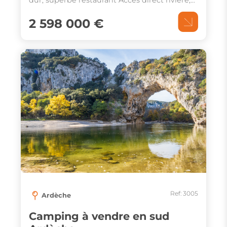
affaire familiale vendu cause retraite CA 558
2 598 000 €
000€ en 2025
Ref: 3005
Ardèche
Camping à vendre en sud