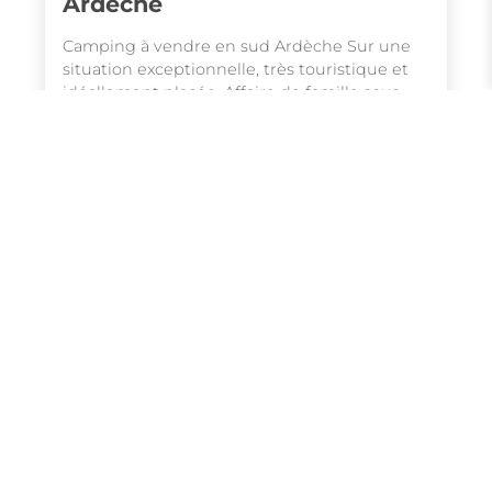
Ardèche
Camping à vendre en sud Ardèche Sur une
situation exceptionnelle, très touristique et
idéallement placée. Affaire de famille sous
exploitée avec un très gros potentiel de
2 218 000 €
développement. Logement en dur
confortable, toutes commodités à proximités.
A VOIR TRES VITE !!!