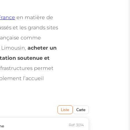
France
en matière de
assés et les grands sites
française comme
e Limousin,
acheter un
tation soutenue et
’infrastructures permet
blement l’accueil
Liste
Carte
Ref: 3014
ne