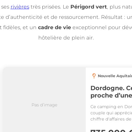
t ses
rivières
très prisées. Le
Périgord vert
, plus nat
te d’authenticité et de ressourcement. Résultat : 
 fidèles, et un
cadre de vie
exceptionnel pour dév
hôtelière de plein air.
Nouvelle Aquitai
Dordogne. C
proche d’une 
gestion pour
Pas d’image
Ce camping en Dor
couple qui apprécie 
chiffre d'affaires d
piscine et une maison de fo
est rare !