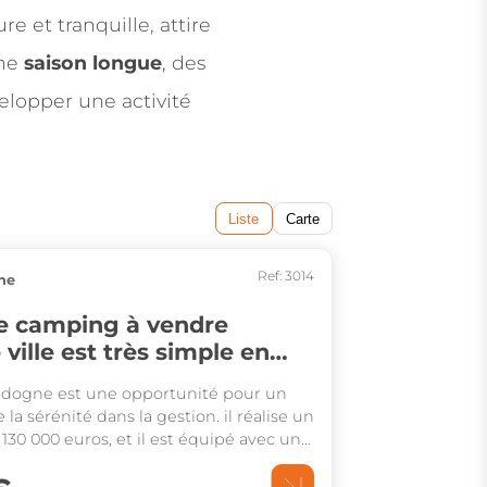
ure et tranquille, attire
une
saison longue
, des
elopper une activité
Liste
Carte
Ref: 3014
ne
e camping à vendre
ville est très simple en
 un couple uniquement !
dogne est une opportunité pour un
la sérénité dans la gestion. il réalise un
e 130 000 euros, et il est équipé avec une
nction avec 4 chambres ce qui