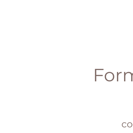
Form
co