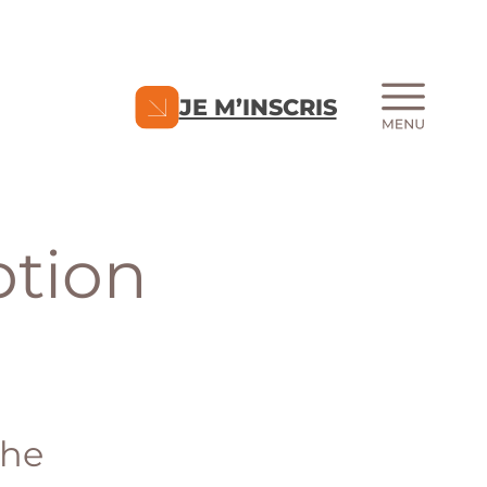
JE M’INSCRIS
ption
che