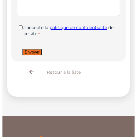
RGPD
*
J’accepte la
politique de confidentialité
de
ce site.
*
CAPTCHA
Retour à la liste