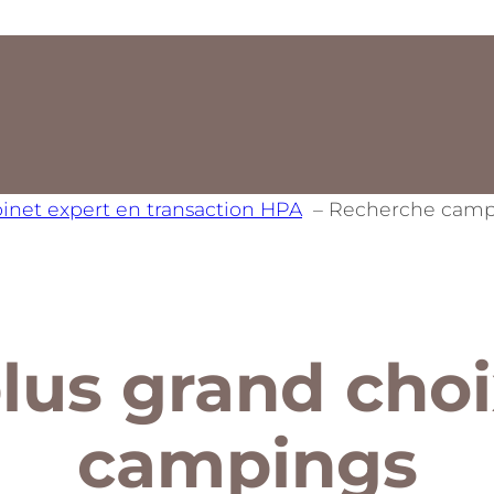
inet expert en transaction HPA
Recherche camp
lus grand cho
campings