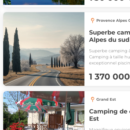
Provence Alpes C
Superbe camp
Alpes du sud
Superbe camping à
Camping à taille h
exceptionnel piscin
chambres Vaste ter
1 370 00
294 000 en 2025
Grand Est
Camping de charme ave
Est
Magnifique enviro