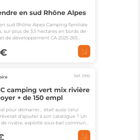
endre en sud Rhône Alpes
en sud Rhône Alpes Camping familiale
s, sur plus de 3,5 hectares en bords de
tiel de développement CA 2025 265
 €
Ref: 2992
oire
 camping vert mix rivière
ible loyer + de 150 empl
éal pour démarrer… était aussi celui
êverait d’ajouter à son catalogue ? Un
e rivière, exploité sous bail communal
ualité et cadre de vie, potentiel de
€
isque maîtrisé se rencontrent enfin.