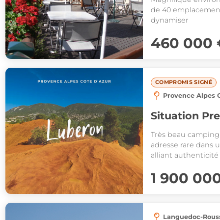
de 40 emplacements
dynamiser
460 000 
COMPROMIS SIGNÉ
Provence Alpes C
Situation Pr
Très beau camping
adresse rare dans 
alliant authenticité
touristique forte.
1 900 00
Languedoc-Rouss