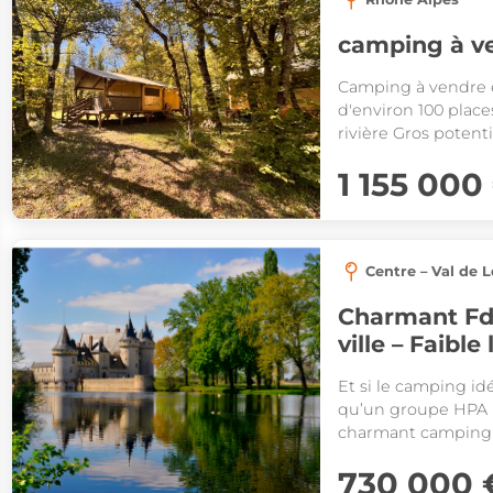
camping à v
Camping à vendre 
d'environ 100 place
rivière Gros poten
000€
1 155 000
Centre – Val de L
Charmant FdC
ville – Fa
Et si le camping id
qu’un groupe HPA r
charmant camping d
à faible loyer, où q
730 000 
développement et r