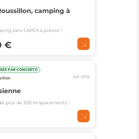
oussillon, camping à
Rare ! Superbe camping sans CAPEX à prévoir !
0 €
ISÉE PAR CONCERTO
Ref: 2978
illon
sienne
de plus de 500 emplacements !