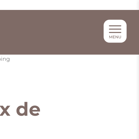
ing
ix de