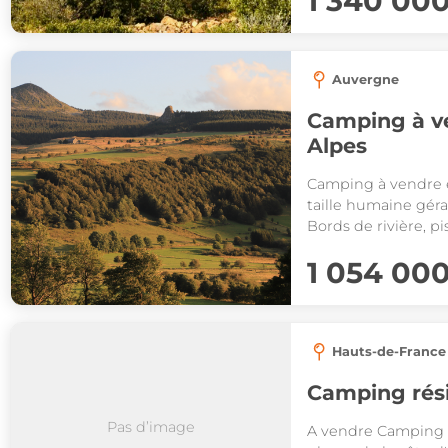
1 340 00
Auvergne
Camping à v
Alpes
Camping à vendre 
taille humaine géra
Bords de rivière, p
développement CA 
1 054 00
Hauts-de-France
Pas d’image
A vendre Camping 