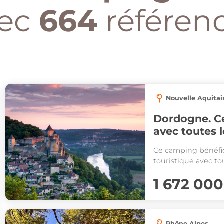
ec
664
référen
Nouvelle Aquitai
Dordogne. C
avec toutes 
proximité !
Ce camping bénéfi
touristique avec to
1 672 000
Rhône Alpes