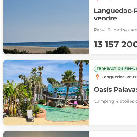
Languedoc-R
vendre
13 157 20
TRANSACTION FINAL
Languedoc-Rouss
Oasis Palava
Camping 4 étoiles 