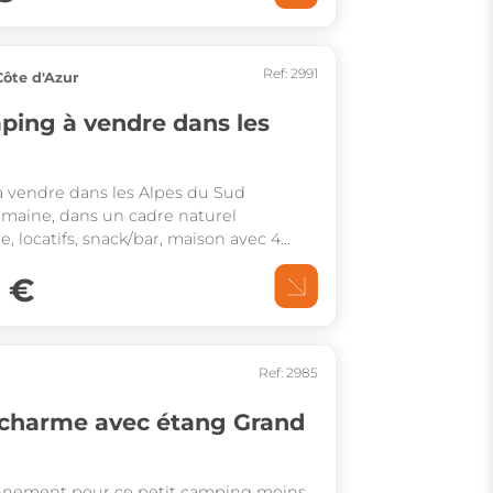
Ref: 2991
ôte d'Azur
ing à vendre dans les
 vendre dans les Alpes du Sud
umaine, dans un cadre naturel
e, locatifs, snack/bar, maison avec 4
rain et potentiel de développement CA
0 €
Ref: 2985
c étang Grand
nnement pour ce petit camping moins