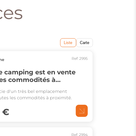
ces
Liste
Carte
Ref: 2995
ne
e camping est en vente
les commodités à
cie d'un très bel emplacement
utes les commodités à proximité.
 €
Ref: 2994