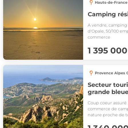
Hauts-de-France
Camping rési
A vendre, camping 
d'Opale, 50/100 em
commerce
1 395 000
Provence Alpes C
Secteur touri
grande bleue,
l’arrière-pays
Coup coeur assuré 
commerce de campi
nature proche de 
etc .