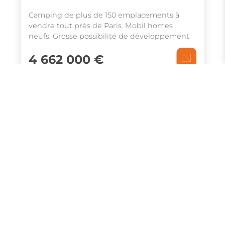
Camping de plus de 150 emplacements à
vendre tout près de Paris. Mobil homes
neufs. Grosse possibilité de développement.
4 662 000 €
Pas d’image
Ref: 2528
Ile-de-France
Camping à vendre tout près
de Paris
Camping de 180 emplacements à vendre tout
près de Paris !
2 200 000 €